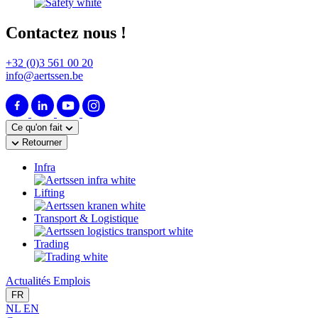
Contactez nous !
+32 (0)3 561 00 20
info@aertssen.be
Ce qu'on fait
Retourner
Infra
Lifting
Transport & Logistique
Trading
Actualités
Emplois
FR
NL
EN