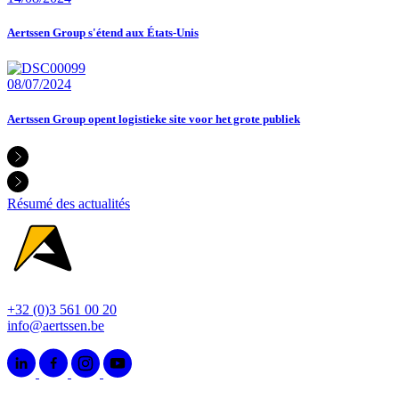
Aertssen Group s'étend aux États-Unis
08/07/2024
Aertssen Group opent logistieke site voor het grote publiek
Résumé des actualités
+32 (0)3 561 00 20
info@aertssen.be